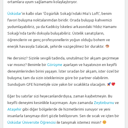
ortamlara uyum sağlamamı kolaylaştırıyor.
Üsküdar
‘ın kalbi olan ‘Özgürlük Sokağı’ndaki Mia’s Loft’, benim
favori buluşma noktalarımdan biridir. Orada buluşup kahvemizi
yudumlayabiliriz, ya da Kadıköy İskelesi arkasındaki Yıldız Hamamı
Sokağı’nda tarihi dokuyla buluşabiliriz. Üstelik sanatçıların,
öğrencilerin ve genç profesyonellerin yoğun olduğu bohem ve
enerjik havasıyla Salacak, şehirde vazgeçilmez bir duraktır.
Ne dersiniz? Sizinle sevgili tadında, unutulmaz bir akşam geçirmeye
var mısınız? Benimle bir
Görüşme
ayarlayın ve hayatınızın en keyifli
deneyimlerinden birini yaşayın. İster sıradan bir akşam, ister özel bir
buluşma; tam da sizin isteklerinize göre bir partner olabilirim.
Sunduğum GFE hizmetiyle size yakın bir sıcaklıkta olacağım.
Eğer bu satırlar sizi heyecanlandırdıysa, zaman kaybetmeyin. Bu
keyifli deneyimi kesinlikle kaçırmayın. Aynı zamanda
Zeytinburnu
ve
Ataşehir
gibi diğer bölgelerde de hizmetlerimi sunuyor ve yeni
insanlarla tanışmayı dört gözle bekliyorum. Sen de sıcak ve içten bir
Üsküdar Üniversite Öğrencisi
ile tanışmak istemez misin?