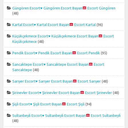
Güngören Escort
♥️
Güngören Escort Bayan
Escort Güngören
(48)
Kartal Escort
♥️
Kartal Escort Bayan
Escort Kartal
(96)
Küçükçekmece Escort
♥️
Küçükçekmece Escort Bayan
Escort
Küçükçekmece
(48)
Pendik Escort
♥️
Pendik Escort Bayan
Escort Pendik
(95)
Sancaktepe Escort
♥️
Sancaktepe Escort Bayan
Escort
Sancaktepe
(48)
Sarıyer Escort
♥️
Sarıyer Escort Bayan
Escort Sarıyer
(48)
Şirinevler Escort
♥️
Şirinevler Escort Bayan
Escort Şirinevler
(48)
Şişli Escort
♥️
Şişli Escort Bayan
Escort Şişli
(94)
Sultanbeyli Escort
♥️
Sultanbeyli Escort Bayan
Escort Sultanbeyli
(48)