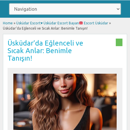
Home
»
Üsküdar Escort
♥️
Üsküdar Escort Bayan
Escort Üsküdar
»
Üsküdar’da Eğlenceli ve Sıcak Anlar: Benimle Tanışın!
Üsküdar’da Eğlenceli ve
Sıcak Anlar: Benimle
Tanışın!